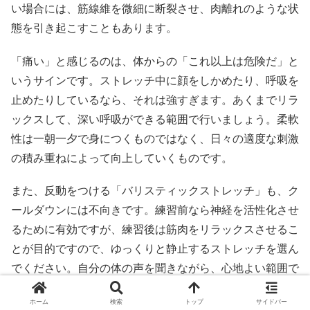
い場合には、筋線維を微細に断裂させ、肉離れのような状
態を引き起こすこともあります。
「痛い」と感じるのは、体からの「これ以上は危険だ」と
いうサインです。ストレッチ中に顔をしかめたり、呼吸を
止めたりしているなら、それは強すぎます。あくまでリラ
ックスして、深い呼吸ができる範囲で行いましょう。柔軟
性は一朝一夕で身につくものではなく、日々の適度な刺激
の積み重ねによって向上していくものです。
また、反動をつける「バリスティックストレッチ」も、ク
ールダウンには不向きです。練習前なら神経を活性化させ
るために有効ですが、練習後は筋肉をリラックスさせるこ
とが目的ですので、ゆっくりと静止するストレッチを選ん
でください。自分の体の声を聞きながら、心地よい範囲で
ケアをすることが、怪我を遠ざける唯一の道です。
ホーム
検索
トップ
サイドバー