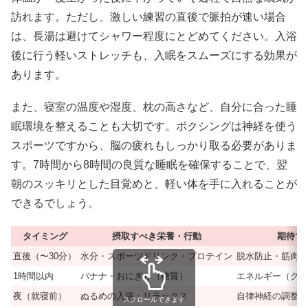
訪れます。ただし、激しい練習の直後で脈拍が速い場合
は、長湯は避けてシャワー程度にとどめてください。入浴
後に行う軽いストレッチも、入眠をスムーズにする効果が
あります。
また、寝室の温度や湿度、枕の高さなど、自分に合った睡
眠環境を整えることも大切です。ボクシングは神経を使う
スポーツですから、脳の疲れもしっかり取る必要がありま
す。7時間から8時間の良質な睡眠を確保することで、翌
朝のスッキリとした目覚めと、軽い体を手に入れることが
できるでしょう。
タイミング
摂取すべき栄養・行動
期待で
直後（〜30分）
水分・スポーツドリンク・プロテイン
脱水防止・筋肉の
1時間以内
バナナ・おにぎり（糖質）
エネルギー（グリ
夜（就寝前）
ぬるめの入浴・リラックス
自律神経の調整・
スクロールできます