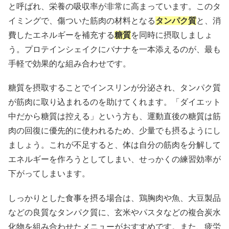
と呼ばれ、栄養の吸収率が非常に高まっています。このタ
イミングで、傷ついた筋肉の材料となる
タンパク質
と、消
費したエネルギーを補充する
糖質
を同時に摂取しましょ
う。プロテインシェイクにバナナを一本添えるのが、最も
手軽で効果的な組み合わせです。
糖質を摂取することでインスリンが分泌され、タンパク質
が筋肉に取り込まれるのを助けてくれます。「ダイエット
中だから糖質は控える」という方も、運動直後の糖質は筋
肉の回復に優先的に使われるため、少量でも摂るようにし
ましょう。これが不足すると、体は自分の筋肉を分解して
エネルギーを作ろうとしてしまい、せっかくの練習効率が
下がってしまいます。
しっかりとした食事を摂る場合は、鶏胸肉や魚、大豆製品
などの良質なタンパク質に、玄米やパスタなどの複合炭水
化物を組み合わせたメニューがおすすめです。また、疲労