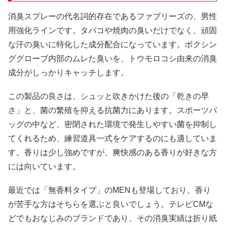
消臭スプレーの代名詞的存在であるファブリーズの、男性
用強化ラインです。タバコや焼肉の臭いだけでなく、頑固
な汗の臭いに特化した成分配合になっています。ボクシン
ググローブ内部のムレた臭いを、トウモロコシ由来の消臭
成分がしっかりキャッチします。
この製品の良さは、シュッと吹きかけた後の「乾きの早
さ」と、菌の繁殖を抑える抗菌力にあります。スポーツバ
ッグの中など、密閉された環境で発生しやすい菌を抑制し
てくれるため、練習道具一式をケアするのにも適していま
す。香りは少し強めですが、爽快感のある香りが好きな方
には向いています。
最近では「無香料タイプ」のMENも登場しており、香り
が苦手な方はそちらを選ぶと良いでしょう。テレビCMな
どでもおなじみのブランドであり、その消臭実績は折り紙