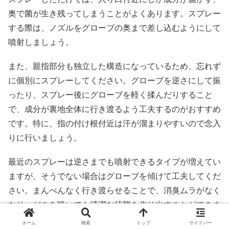
奥で菌が生き残ってしまうことがよくあります。スプレー
する際は、ノズルをグローブの奥まで差し込むようにして
噴射しましょう。
また、親指部分も独立した構造になっているため、忘れず
に個別にスプレーしてください。グローブを逆さにして振
ったり、スプレー後にグローブを軽く揉んだりすること
で、成分が裏地全体に行き渡るよう工夫するのがおすすめ
です。特に、指の付け根付近は汗が溜まりやすいので念入
りに行いましょう。
最近のスプレーは逆さまでも噴射できるタイプが増えてい
ますが、そうでない場合はグローブを傾けて工夫してくだ
さい。まんべんなく行き渡らせることで、消臭ムラがなく
なり、どこを嗅いでも清潔な状態を作り出すことができま
す。丁寧な作業が、確かな効果を生みます。
ホーム
検索
トップ
サイドバー