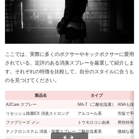
ここでは、実際に多くのボクサーやキックボクサーに愛用
されている、定評のある消臭スプレーを厳選して紹介しま
す。それぞれの特徴を比較して、自分のスタイルに合うも
のを見つけてください。
製品名
タイプ
A2Care スプレー
MA-T（二酸化塩素）
ANAも採
リセッシュ除菌EX 消臭ストロング
アルコール系
市販で手軽
ファブリーズ メン
トウモロコシ由来
男性特有の
ナノクロシステム 消臭・除菌スプレー
二酸化塩素系
微細な霧が