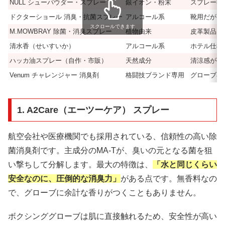
NULL シューパウダー・スプレー
銀イオン・粉末
スプレー後
ドクターショール 消臭・抗菌スプレー
アルコール系
靴用だがグ
スクロールできます
M.MOWBRAY 除菌・消臭スプレー
植物由来
皮革製品に
清水香（せいすいか）
アルコール系
ホテル仕様
ハッカ油スプレー（自作・市販）
天然成分
清涼感が強
Venum チャレンジャー 消臭剤
格闘技ブランド専用
グローブ専
1. A2Care（エーツーケア） スプレー
航空会社や医療機関でも採用されている、信頼性の高い除
菌消臭剤です。主成分のMA-Tが、臭いの元となる菌を狙
い撃ちして分解します。最大の特徴は、
「水と同じくらい
安全なのに、圧倒的な消臭力」
がある点です。無香料なの
で、グローブに余計な香りがつくこともありません。
ボクシンググローブは肌に直接触れるため、安全性が高い