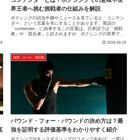
コンテンダーとは？ボクシングでの意味や世
界王者へ挑む挑戦者の仕組みを解説
ス
ボクシングの試合中継やニュースを見ていると「コンテン
そ
ダー」という言葉を耳にすることがあります。英語の
シ
「contender」に由来するこの言葉は、日本語では「挑戦
だ
者」や「競合者」と訳されますが、ボクシングの世界では
単なる出場選手以上の特別な意...
29
2026.06.29
知識・ルール・用語集
？
パウンド・フォー・パウンドの決め方は？最
底
強を証明する評価基準をわかりやすく紹介
ボクシングやキックボクシングのファンであれば、一度は