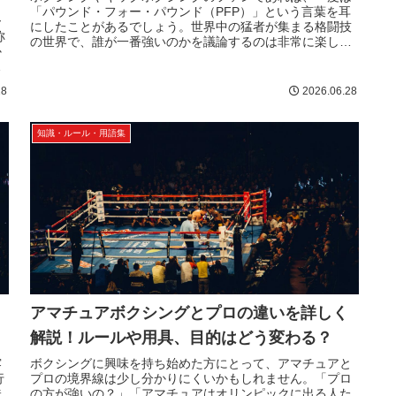
「パウンド・フォー・パウンド（PFP）」という言葉を耳
ー
にしたことがあるでしょう。世界中の猛者が集まる格闘技
称
の世界で、誰が一番強いのかを議論するのは非常に楽しい
か
ものです。しかし、体重差がある...
ま
28
2026.06.28
知識・ルール・用語集
アマチュアボクシングとプロの違いを詳しく
解説！ルールや用具、目的はどう変わる？
露
ボクシングに興味を持ち始めた方にとって、アマチュアと
行
プロの境界線は少し分かりにくいかもしれません。「プロ
味
の方が強いの？」「アマチュアはオリンピックに出る人た