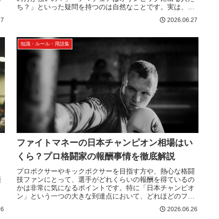
て
ち？」といった疑問を持つのは自然なことです。実は、ア
マチュアボクシングとプロには、競...
27
2026.06.27
知識・ルール・用語集
ファイトマネーの日本チャンピオン相場はい
くら？プロ格闘家の報酬事情を徹底解説
プロボクサーやキックボクサーを目指す方や、熱心な格闘
額
技ファンにとって、選手がどれくらいの報酬を得ているの
かは非常に気になるポイントです。特に「日本チャンピオ
が
ン」という一つの大きな到達点において、どれほどのファ
イトマネーが支払われているのでし...
26
2026.06.26