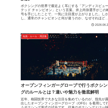
ボクシングの世界で最近よく耳にする「アンディスピュ
テッド チャンピオン」という言葉。井上尚弥選手がこの
号を手にしたことで、一気に注目度が上がりました。し
し、通常のチャンピオンと何が違うのか、なぜそれほど
でに価値があるのかを正確に説明...
2026.06.
知識・ルール・用語集
オープンフィンガーグローブで行うボクシン
グのルールとは？違いや魅力を徹底解明
近年、格闘技界で大きな注目を集めているのが、指先が
出したオープンフィンガーグローブ（OFG）を着用して
うボクシング形式の試合です。従来のボクシングとは一