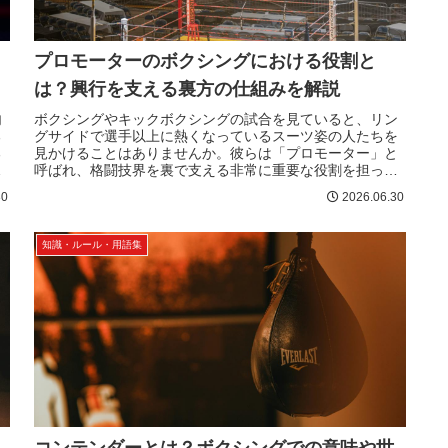
プロモーターのボクシングにおける役割と
は？興行を支える裏方の仕組みを解説
内
ボクシングやキックボクシングの試合を見ていると、リン
る
グサイドで選手以上に熱くなっているスーツ姿の人たちを
る
見かけることはありませんか。彼らは「プロモーター」と
見
呼ばれ、格闘技界を裏で支える非常に重要な役割を担って
います。派手なスポットライトを浴...
30
2026.06.30
知識・ルール・用語集