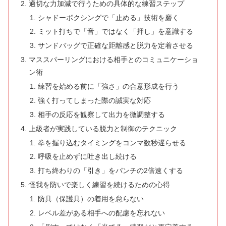
適切な力加減で行うための具体的な練習ステップ
シャドーボクシングで「止める」技術を磨く
ミット打ちで「音」ではなく「押し」を意識する
サンドバッグで正確な距離感と脱力を定着させる
マススパーリングにおける相手とのコミュニケーショ
ン術
練習を始める前に「強さ」の合意形成を行う
強く打ってしまった際の誠実な対応
相手の反応を観察して出力を微調整する
上級者が実践している脱力と制御のテクニック
拳を握り込むタイミングをコンマ数秒遅らせる
呼吸を止めずに吐き出し続ける
打ち終わりの「引き」をパンチの2倍速くする
怪我を防いで楽しく練習を続けるための心得
防具（保護具）の着用を怠らない
レベル差がある相手への配慮を忘れない