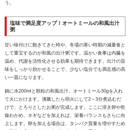
う。
塩味で満足度アップ！オートミールの和風出汁
粥
甘い味付けに飽きてきた時や、冬場の寒い時期の減量食と
して重宝するのが和風の出汁粥です。温かい食事は内臓を
温め、代謝を活性化させる効果も期待できます。出汁の旨
味をしっかり効かせることで、少ない塩分でも満足感の高
い一皿になります。
鍋に水200mlと顆粒の和風出汁、オートミール30gを入れ
て火にかけます。沸騰したら弱火にして2～3分煮込むだ
けで、とろりとしたお粥が完成します。ここに溶き卵や乾
燥わかめ、ネギなどを加えれば、栄養バランスもさらに向
上します。卵を加える場合は、タンパク質量を増やすため