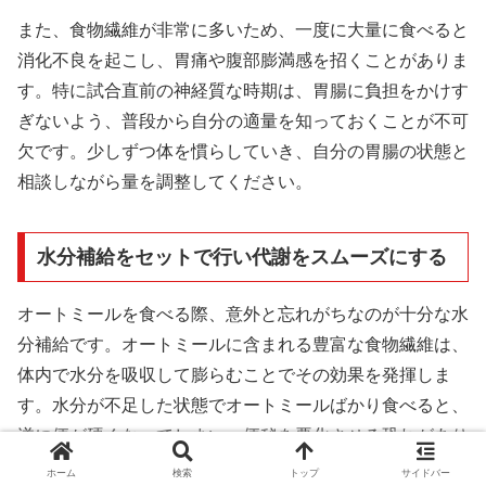
また、食物繊維が非常に多いため、一度に大量に食べると
消化不良を起こし、胃痛や腹部膨満感を招くことがありま
す。特に試合直前の神経質な時期は、胃腸に負担をかけす
ぎないよう、普段から自分の適量を知っておくことが不可
欠です。少しずつ体を慣らしていき、自分の胃腸の状態と
相談しながら量を調整してください。
水分補給をセットで行い代謝をスムーズにする
オートミールを食べる際、意外と忘れがちなのが十分な水
分補給です。オートミールに含まれる豊富な食物繊維は、
体内で水分を吸収して膨らむことでその効果を発揮しま
す。水分が不足した状態でオートミールばかり食べると、
逆に便が硬くなってしまい、便秘を悪化させる恐れがあり
ます。
ホーム
検索
トップ
サイドバー