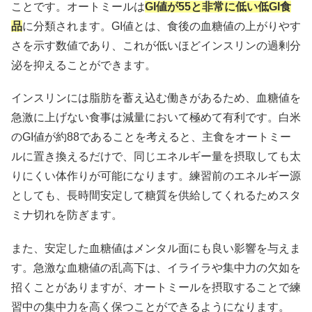
ことです。オートミールは
GI値が55と非常に低い低GI食
品
に分類されます。GI値とは、食後の血糖値の上がりやす
さを示す数値であり、これが低いほどインスリンの過剰分
泌を抑えることができます。
インスリンには脂肪を蓄え込む働きがあるため、血糖値を
急激に上げない食事は減量において極めて有利です。白米
のGI値が約88であることを考えると、主食をオートミー
ルに置き換えるだけで、同じエネルギー量を摂取しても太
りにくい体作りが可能になります。練習前のエネルギー源
としても、長時間安定して糖質を供給してくれるためスタ
ミナ切れを防ぎます。
また、安定した血糖値はメンタル面にも良い影響を与えま
す。急激な血糖値の乱高下は、イライラや集中力の欠如を
招くことがありますが、オートミールを摂取することで練
習中の集中力を高く保つことができるようになります。