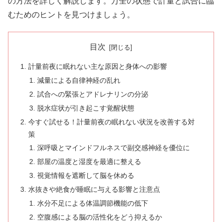
の方法を詳しく解説します。万全の状態で計量と試合に臨
むためのヒントを見つけましょう。
目次
計量前夜に眠れない主な原因と身体への影響
減量による自律神経の乱れ
試合への緊張とアドレナリンの分泌
脱水症状が引き起こす覚醒状態
今すぐ試せる！計量前夜の眠れない状況を改善する対
策
深呼吸とマインドフルネスで副交感神経を優位に
部屋の温度と湿度を最適に整える
視覚情報を遮断して脳を休める
水抜きや絶食が睡眠に与える影響と注意点
水分不足による体温調節機能の低下
空腹感による脳の活性化をどう抑えるか