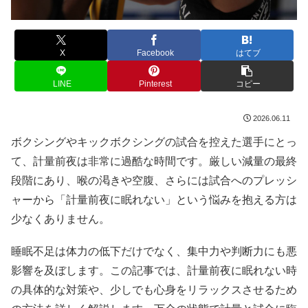
X
Facebook
はてブ
LINE
Pinterest
コピー
2026.06.11
ボクシングやキックボクシングの試合を控えた選手にとっ
て、計量前夜は非常に過酷な時間です。厳しい減量の最終
段階にあり、喉の渇きや空腹、さらには試合へのプレッシ
ャーから「計量前夜に眠れない」という悩みを抱える方は
少なくありません。
睡眠不足は体力の低下だけでなく、集中力や判断力にも悪
影響を及ぼします。この記事では、計量前夜に眠れない時
の具体的な対策や、少しでも心身をリラックスさせるため