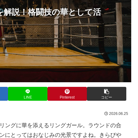
を解説！格闘技の華として活
LINE
Pinterest
コピー
2026.06.25
リングに華を添えるリングガール。ラウンドの合
ンにとってはおなじみの光景ですよね。きらびや