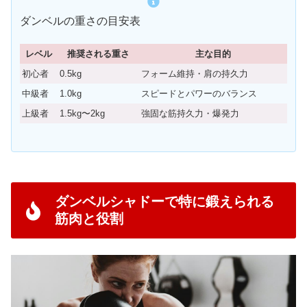
ダンベルの重さの目安表
レベル
推奨される重さ
主な目的
初心者
0.5kg
フォーム維持・肩の持久力
中級者
1.0kg
スピードとパワーのバランス
上級者
1.5kg〜2kg
強固な筋持久力・爆発力
ダンベルシャドーで特に鍛えられる
筋肉と役割