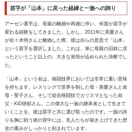
苗字が「山本」に戻った経緯と一族への誇り
アーセン選手は、母親の離婚や再婚に伴い、何度か苗字が
変わる経験をしてきました。しかし、2011年に美憂さん
が佐々木明さんと離婚した際、彼は自らの意思で「山本」
という苗字を選択しました。これは、単に母親の旧姓に戻
ったということ以上の、大きな覚悟が込められた決断でし
た。
「山本」という名は、格闘技界においては非常に重い意味
を持ちます。レスリングで世界を制した母・美憂さんと叔
母・聖子さん、そして総合格闘技でカリスマとなった叔
父・KID徳郁さん。この偉大な一族の継承者として生きて
いくことを、彼は苗字と共に選び取ったのです。一族の誇
りを胸に戦う彼の背中には、先人たちが築き上げてきた歴
史の重みがしっかりと刻まれています。