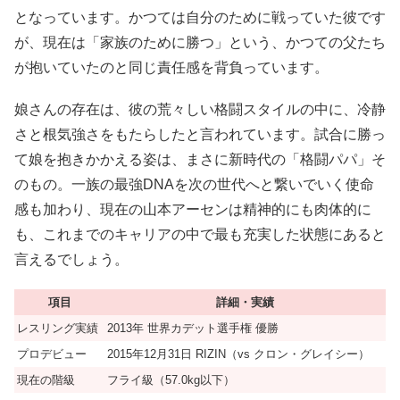
となっています。かつては自分のために戦っていた彼です
が、現在は「家族のために勝つ」という、かつての父たち
が抱いていたのと同じ責任感を背負っています。
娘さんの存在は、彼の荒々しい格闘スタイルの中に、冷静
さと根気強さをもたらしたと言われています。試合に勝っ
て娘を抱きかかえる姿は、まさに新時代の「格闘パパ」そ
のもの。一族の最強DNAを次の世代へと繋いでいく使命
感も加わり、現在の山本アーセンは精神的にも肉体的に
も、これまでのキャリアの中で最も充実した状態にあると
言えるでしょう。
項目
詳細・実績
レスリング実績
2013年 世界カデット選手権 優勝
プロデビュー
2015年12月31日 RIZIN（vs クロン・グレイシー）
現在の階級
フライ級（57.0kg以下）