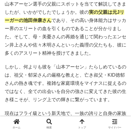
山本アーセン選手の父親にスポットを当てて解説してきま
したが、いかがでしたでしょうか。彼の
実の父親は元Jリ
ーガーの池田伸康さん
であり、その高い身体能力はサッカ
ー界のエリートの血を引くものであることが分かりまし
た。そして、母・美憂さんの再婚を通じて関わったエンセ
ン井上さんや佐々木明さんといった義理の父たちも、彼に
多くのアスリート精神を授けてきました。
しかし、何よりも彼を「山本アーセン」たらしめているの
は、祖父・郁栄さんの厳格な教えと、亡き叔父・KID徳郁
さんの熱き魂です。複雑な家庭環境をマイナスに捉えるの
ではなく、全ての出会いを自分の強さに変えてきた彼の生
き様こそが、リング上での輝きに繋がっています。
現在はフライ級という新天地で、一族の誇りと自身の家族
への愛を背負って戦い続ける山本アーセン選手。最強の
ホーム
検索
トップ
サイドバー
DNAと不屈のメンタルを持つ彼が、これからどのような