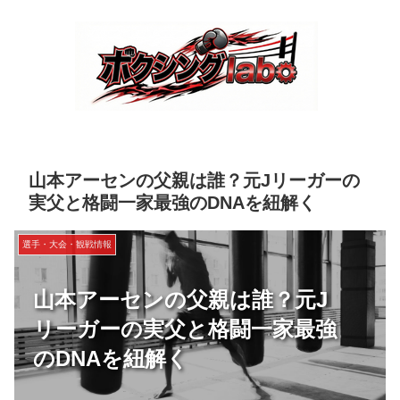
山本アーセンの父親は誰？元Jリーガーの
実父と格闘一家最強のDNAを紐解く
選手・大会・観戦情報
山本アーセンの父親は誰？元J
リーガーの実父と格闘一家最強
のDNAを紐解く