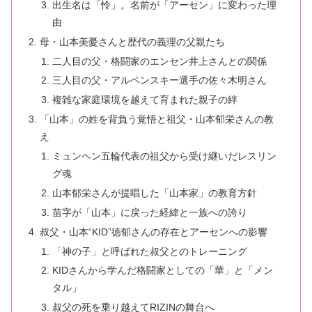
出生名は「怜」。名前が「アーセン」に変わった理
由
母・山本美憂さんと歴代の義理の父親たち
二人目の父・格闘家のエンセン井上さんとの関係
三人目の父・アルペンスキー選手の佐々木明さん
複雑な家庭環境を越えて育まれた親子の絆
「山本」の姓を背負う覚悟と祖父・山本郁栄さんの教
え
ミュンヘン五輪代表の祖父から受け継いだレスリン
グ魂
山本郁栄さんが提唱した「山本家」の教育方針
苗字が「山本」に戻った経緯と一族への誇り
叔父・山本“KID”徳郁さんの存在とアーセンへの影響
「神の子」と呼ばれた叔父とのトレーニング
KIDさんから学んだ格闘家としての「華」と「メン
タル」
叔父の死を乗り越えてRIZINの舞台へ