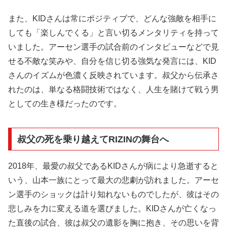
また、KIDさんは常にポジティブで、どんな強敵を相手に
しても「楽しんでくる」と言い切るメンタリティを持って
いました。アーセン選手の試合前のインタビューなどで見
せる不敵な笑みや、自分を信じ切る強気な発言には、KID
さんのイズムが色濃く反映されています。叔父から伝承さ
れたのは、単なる格闘技術ではなく、人生を賭けて戦う男
としての生き様だったのです。
叔父の死を乗り越えてRIZINの舞台へ
2018年、最愛の叔父であるKIDさんが病により急逝すると
いう、山本一族にとって最大の悲劇が訪れました。アーセ
ン選手のショックは計り知れないものでしたが、彼はその
悲しみを力に変える道を選びました。KIDさんが亡くなっ
た直後の試合、彼は叔父の遺影を胸に抱き、その思いを背