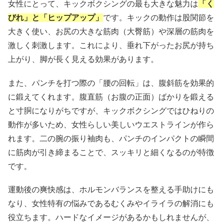
女性にとって、キックボクシングの最も大きな魅力は
「く
びれ」と「ヒップアップ」
です。キックの動作は股関節を
大きく使い、お尻の大きな筋肉（大臀筋）や深層の筋肉を
激しく刺激します。これにより、垂れ下がったお尻が持ち
上がり、脚が長く見える効果があります。
また、パンチを打つ際の「腰の回転」は、腹斜筋を効果的
に鍛えてくれます。腹直筋（お腹の正面）ばかりを鍛える
と寸胴になりがちですが、キックボクシングではひねりの
動作が多いため、女性らしい美しいウエストラインが作ら
れます。二の腕の振り袖肉も、パンチのインパクトの瞬間
に筋肉が引き締まることで、スッキリと細くなるのが特徴
です。
運動後の爽快感は、ホルモンバランスを整える手助けにも
なり、女性特有の悩みであるむくみやイライラの解消にも
役立ちます。ハードなイメージがあるかもしれませんが、