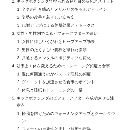
キックボクシングで得られる見た目の変化とメリット
全身の引き締めとメリハリのあるボディライン
姿勢の改善と若々しい立ち姿
代謝アップによる美肌効果とデトックス
女性・男性別で見るビフォーアフターの違い
女性に嬉しいくびれとヒップアップ効果
男性のたくましい胸板と割れた腹筋
共通するメンタルのポジティブな変化
効率よく体を変えるためのトレーニング頻度と食事
週に何回通うのがベスト？理想の頻度
ダイエットを加速させる食事のポイント
休息と睡眠もトレーニングの一部
キックボクシングのビフォーアフターを成功させる注
意点
怪我を防ぐためのウォーミングアップとクールダウ
ン
フォームの重要性と正しい技術の習得