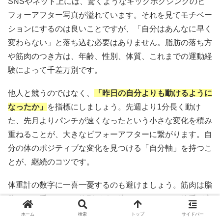
SNSやネット上には、驚くようなキックボクシングのビ
フォーアフター写真が溢れています。それを見てモチベー
ションにするのは良いことですが、「自分はあんなに早く
変わらない」と落ち込む必要はありません。脂肪の落ち方
や筋肉のつき方は、年齢、性別、体質、これまでの運動経
験によって千差万別です。
他人と競うのではなく、
「昨日の自分よりも動けるように
なったか」
を指標にしましょう。先週より1分長く動け
た、先月よりパンチが速くなったという小さな変化を積み
重ねることが、大きなビフォーアフターに繋がります。自
分の体のポジティブな変化を見つける「自分軸」を持つこ
とが、継続のコツです。
体重計の数字に一喜一憂するのも避けましょう。筋肉は脂
肪よりも重いため、体型が引き締まっているのに体重が変
わらない、というケースはよくあります。数値よりも「見
ホーム
検索
トップ
サイドバー