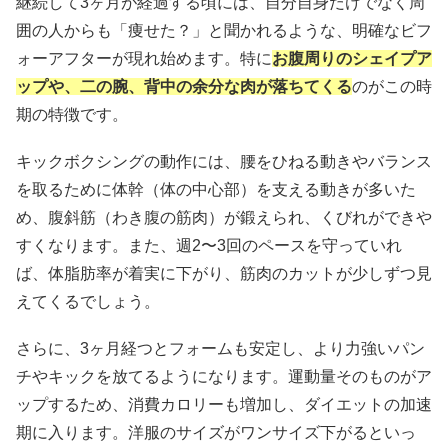
継続して3ヶ月が経過する頃には、自分自身だけでなく周
囲の人からも「痩せた？」と聞かれるような、明確なビフ
ォーアフターが現れ始めます。特に
お腹周りのシェイプア
ップや、二の腕、背中の余分な肉が落ちてくる
のがこの時
期の特徴です。
キックボクシングの動作には、腰をひねる動きやバランス
を取るために体幹（体の中心部）を支える動きが多いた
め、腹斜筋（わき腹の筋肉）が鍛えられ、くびれができや
すくなります。また、週2〜3回のペースを守っていれ
ば、体脂肪率が着実に下がり、筋肉のカットが少しずつ見
えてくるでしょう。
さらに、3ヶ月経つとフォームも安定し、より力強いパン
チやキックを放てるようになります。運動量そのものがア
ップするため、消費カロリーも増加し、ダイエットの加速
期に入ります。洋服のサイズがワンサイズ下がるといっ