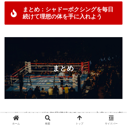
まとめ：シャドーボクシングを毎日
続けて理想の体を手に入れよう
まとめ
シャドーボクシングを毎日継続することは、心身ともに劇
的な変化をもたらす素晴らしい習慣です。高いダイエット
ホーム
検索
トップ
サイドバー