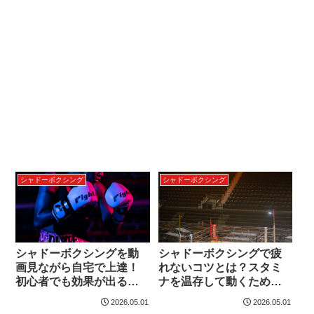
シャドーボクシング
シャドーボクシング
シャドーボクシングを動
シャドーボクシングで疲
画見ながら自宅で上達！
れないコツとは？スタミ
初心者でも効果が出る練
ナを温存して動くための
習法とおすすめ動画の選
ポイント
2026.05.01
2026.05.01
び方