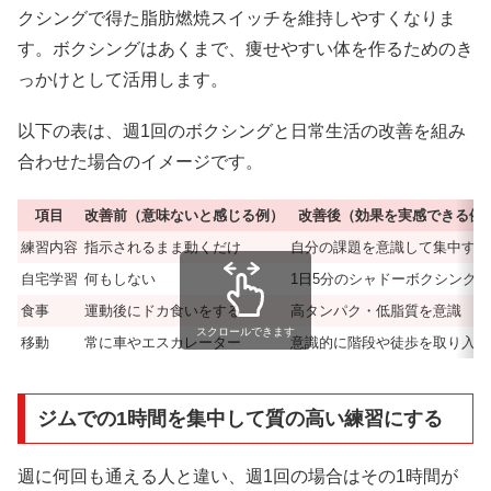
クシングで得た脂肪燃焼スイッチを維持しやすくなりま
す。ボクシングはあくまで、痩せやすい体を作るためのき
っかけとして活用します。
以下の表は、週1回のボクシングと日常生活の改善を組み
合わせた場合のイメージです。
項目
改善前（意味ないと感じる例）
改善後（効果を実感できる例
練習内容
指示されるまま動くだけ
自分の課題を意識して集中する
自宅学習
何もしない
1日5分のシャドーボクシング
食事
運動後にドカ食いをする
高タンパク・低脂質を意識
スクロールできます
移動
常に車やエスカレーター
意識的に階段や徒歩を取り入れ
ジムでの1時間を集中して質の高い練習にする
週に何回も通える人と違い、週1回の場合はその1時間が