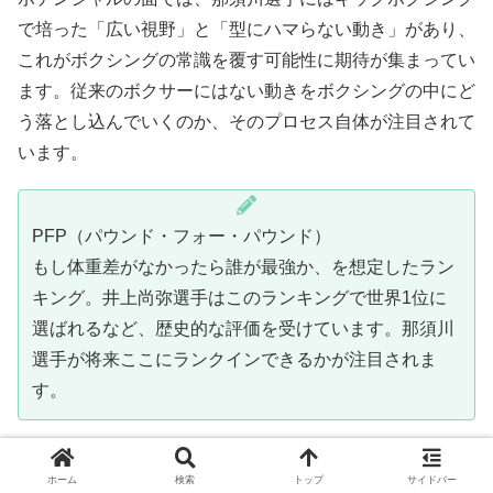
で培った「広い視野」と「型にハマらない動き」があり、
これがボクシングの常識を覆す可能性に期待が集まってい
ます。従来のボクサーにはない動きをボクシングの中にど
う落とし込んでいくのか、そのプロセス自体が注目されて
います。
PFP（パウンド・フォー・パウンド）
もし体重差がなかったら誰が最強か、を想定したラン
キング。井上尚弥選手はこのランキングで世界1位に
選ばれるなど、歴史的な評価を受けています。那須川
選手が将来ここにランクインできるかが注目されま
す。
将来的なドリームマッチへの期待感
ホーム
検索
トップ
サイドバー