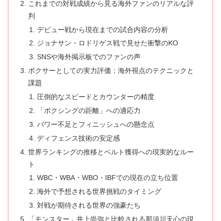
これまでの対戦成績から見る海外ファンのリアルな評
判
デビュー戦から現在までの試合内容の分析
ジョナサン・ロドリゲス戦で見せた衝撃のKO
SNSや海外掲示板でのファンの声
ボクサーとしての実力評価：海外視点のテクニックと
課題
圧倒的なスピードとカウンターの精度
「ボクシングの距離」への適応力
パワー不足とフィニッシュへの懸念点
ディフェンス技術の安定感
世界ランキングの推移とベルト獲得への現実的なルー
ト
WBC・WBA・WBO・IBFでの現在の立ち位置
海外で予想される世界挑戦のタイミング
対戦が期待される世界の強豪たち
「モンスター」井上尚弥と比較される那須川天心の現