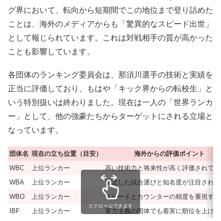
グ界において、転向から短期間でこの地位まで登り詰めた
ことは、海外のメディアからも「驚異的なスピード出世」
として報じられています。これは対戦相手の質が高かった
ことも影響しています。
各団体のランキング委員会は、那須川選手の技術と実績を
正当に評価しており、もはや「キック界からの転校生」と
いう特別扱いは終わりました。現在は一人の「世界ランカ
ー」として、他の強豪たちからターゲットにされる立場と
なっています。
団体名
現在の立ち位置（目安）
海外からの評価ポイント
WBC
上位ランカー
高い技術力と将来性が高く評価されてい
WBA
上位ランカー
安定した試合運びと知名度が注目されて
WBO
上位ランカー
スピードとカウンターの精度を重視する
スクロールできます
IBF
上位ランカー
実力主義の団体でも着実に順位を上げて