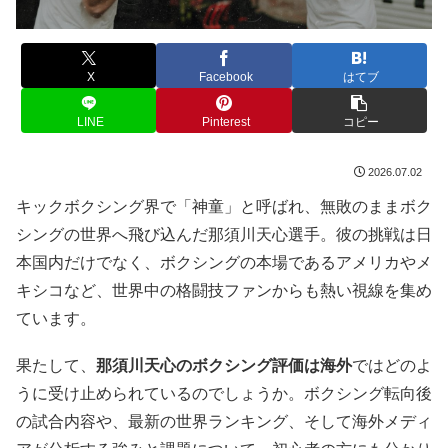
X
Facebook
はてブ
LINE
Pinterest
コピー
2026.07.02
キックボクシング界で「神童」と呼ばれ、無敗のままボク
シングの世界へ飛び込んだ那須川天心選手。彼の挑戦は日
本国内だけでなく、ボクシングの本場であるアメリカやメ
キシコなど、世界中の格闘技ファンからも熱い視線を集め
ています。
果たして、
那須川天心のボクシング評価は海外
ではどのよ
うに受け止められているのでしょうか。ボクシング転向後
の試合内容や、最新の世界ランキング、そして海外メディ