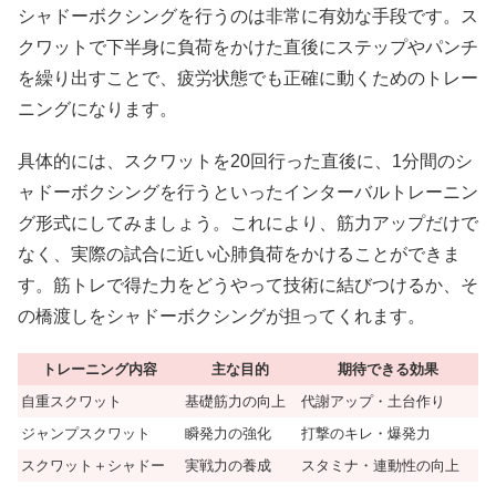
シャドーボクシングを行うのは非常に有効な手段です。ス
クワットで下半身に負荷をかけた直後にステップやパンチ
を繰り出すことで、疲労状態でも正確に動くためのトレー
ニングになります。
具体的には、スクワットを20回行った直後に、1分間のシ
ャドーボクシングを行うといったインターバルトレーニン
グ形式にしてみましょう。これにより、筋力アップだけで
なく、実際の試合に近い心肺負荷をかけることができま
す。筋トレで得た力をどうやって技術に結びつけるか、そ
の橋渡しをシャドーボクシングが担ってくれます。
トレーニング内容
主な目的
期待できる効果
自重スクワット
基礎筋力の向上
代謝アップ・土台作り
ジャンプスクワット
瞬発力の強化
打撃のキレ・爆発力
スクワット＋シャドー
実戦力の養成
スタミナ・連動性の向上