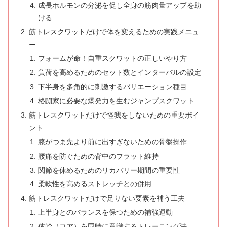
成長ホルモンの分泌を促し全身の筋肉量アップを助
ける
筋トレスクワットだけで体を変えるための実践メニュ
ー
フォームが命！自重スクワットの正しいやり方
負荷を高めるためのセット数とインターバルの設定
下半身を多角的に刺激するバリエーション種目
格闘家に必要な爆発力を生むジャンプスクワット
筋トレスクワットだけで怪我をしないための重要ポイ
ント
膝がつま先より前に出すぎないための骨盤操作
腰痛を防ぐための背中のフラット維持
関節を休めるためのリカバリー期間の重要性
柔軟性を高めるストレッチとの併用
筋トレスクワットだけで足りない要素を補う工夫
上半身とのバランスを保つための補強運動
体幹（コア）を同時に意識するトレーニング法