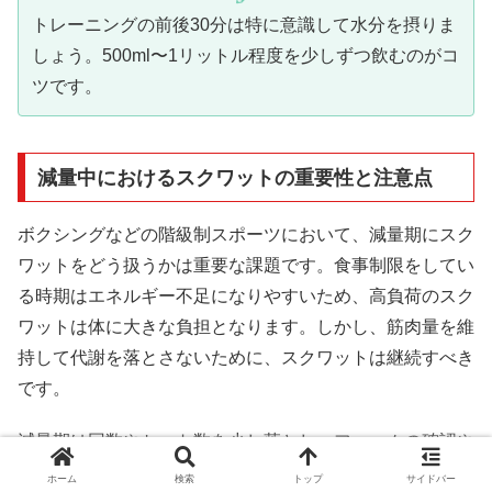
トレーニングの前後30分は特に意識して水分を摂りま
しょう。500ml〜1リットル程度を少しずつ飲むのがコ
ツです。
減量中におけるスクワットの重要性と注意点
ボクシングなどの階級制スポーツにおいて、減量期にスク
ワットをどう扱うかは重要な課題です。食事制限をしてい
る時期はエネルギー不足になりやすいため、高負荷のスク
ワットは体に大きな負担となります。しかし、筋肉量を維
持して代謝を落とさないために、スクワットは継続すべき
です。
減量期は回数やセット数を少し落とし、フォームの確認や
「筋肉を維持すること」に主眼を置いたメニューに切り替
ホーム
検索
トップ
サイドバー