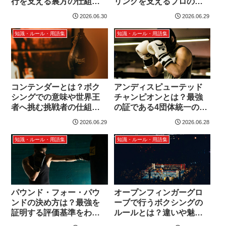
行を支える裏方の仕組み
リングを支えるプロの凄
を解説
みと役割
2026.06.30
2026.06.29
知識・ルール・用語集
知識・ルール・用語集
コンテンダーとは？ボク
アンディスピューテッド
シングでの意味や世界王
チャンピオンとは？最強
者へ挑む挑戦者の仕組み
の証である4団体統一の定
を解説
義と魅力を徹底解説
2026.06.29
2026.06.28
知識・ルール・用語集
知識・ルール・用語集
パウンド・フォー・パウ
オープンフィンガーグロ
ンドの決め方は？最強を
ーブで行うボクシングの
証明する評価基準をわか
ルールとは？違いや魅力
りやすく紹介
を徹底解明