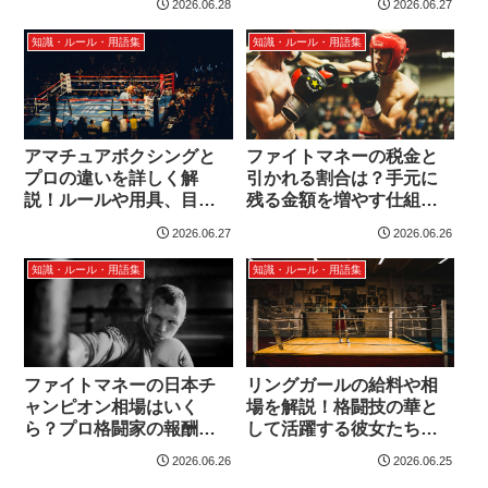
2026.06.28
2026.06.27
知識・ルール・用語集
知識・ルール・用語集
アマチュアボクシングと
ファイトマネーの税金と
プロの違いを詳しく解
引かれる割合は？手元に
説！ルールや用具、目的
残る金額を増やす仕組み
はどう変わる？
を解説
2026.06.27
2026.06.26
知識・ルール・用語集
知識・ルール・用語集
ファイトマネーの日本チ
リングガールの給料や相
ャンピオン相場はいく
場を解説！格闘技の華と
ら？プロ格闘家の報酬事
して活躍する彼女たちの
情を徹底解説
収入事情
2026.06.26
2026.06.25